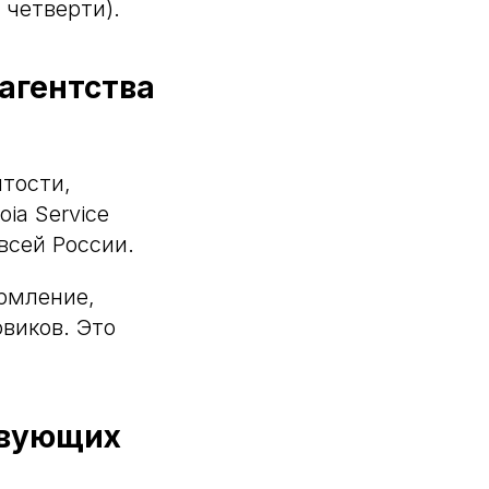
 четверти).
агентства
ятости,
ia Service
 всей России.
ормление,
виков. Это
твующих