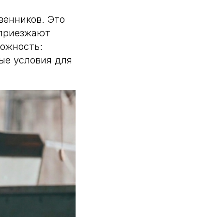
венников. Это
 приезжают
можность:
ые условия для