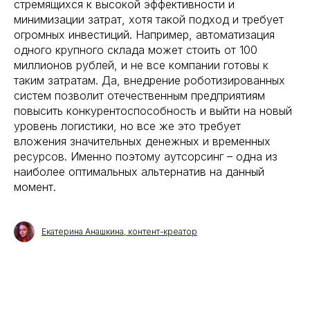
стремящихся к высокой эффективности и
минимизации затрат, хотя такой подход и требует
огромных инвестиций. Например, автоматизация
одного крупного склада может стоить от 100
запуск, легко
миллионов рублей, и не все компании готовы к
ровать под загрузку
таким затратам. Да, внедрение роботизированных
ость и низкая текучка
систем позволит отечественным предприятиям
кономии на инфраструктуре
повысить конкурентоспособность и выйти на новый
уровень логистики, но все же это требует
вложения значительных денежных и временных
ресурсов. Именно поэтому аутсорсинг – одна из
наиболее оптимальных альтернатив на данный
момент.
Читать
Екатерина Анашкина, контент-креатор