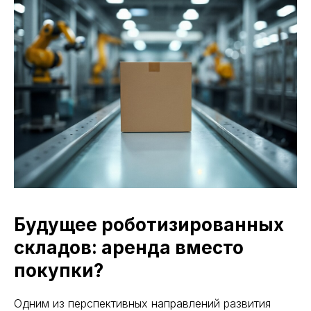
Будущее роботизированных
складов: аренда вместо
покупки?
запуск, легко
ровать под загрузку
Одним из перспективных направлений развития