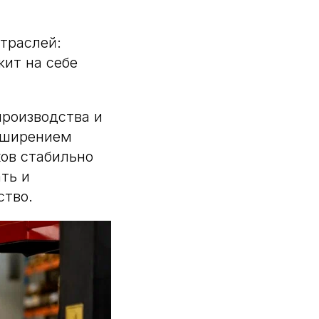
отраслей:
жит на себе
производства и
асширением
ов стабильно
ать и
ство.