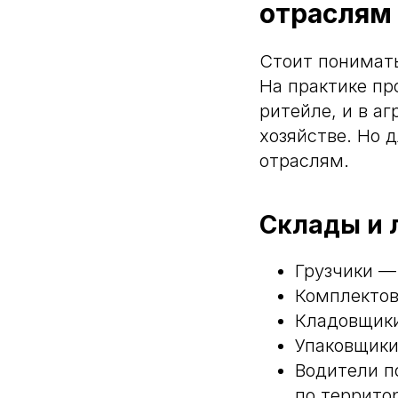
отраслям
Стоит понимать
На практике пр
ритейле, и в аг
хозяйстве. Но 
отраслям.
Склады и 
Грузчики —
Комплектов
Кладовщики
Упаковщики
Водители п
по террито