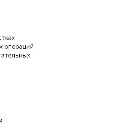
стках
х операций
гательных
м