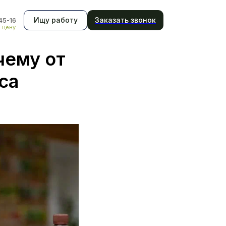
Ищу работу
Заказать звонок
45-16
ь цену
чему от
са