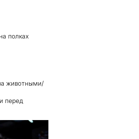
на полках
за животными/
и перед