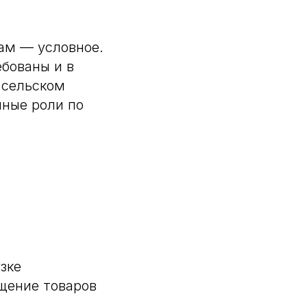
ам — условное.
ебованы и в
в сельском
чные роли по
тво
зке
й
щение товаров