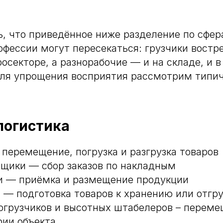
, что приведённое ниже разделение по сфер
офессии могут пересекаться: грузчики востр
росекторе, а разнорабочие — и на складе, и 
для упрощения восприятия рассмотрим типи
логистика
 перемещение, погрузка и разгрузка товаров
Персональная скидка 10%
щики — сбор заказов по накладным
на предоставление персонала
 — приёмка и размещение продукции
Успейте оставить заявку и получить любое количес
 — подготовка товаров к хранению или отгру
персонала с необходимым опытом и квалификацие
со скидкой
огрузчиков и высотных штабелеров – переме
рии объекта