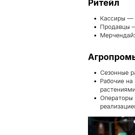
Ритейл
Кассиры — 
Продавцы —
Мерчендайз
Агропром
Сезонные р
Рабочие на
растениям
Операторы 
реализацие