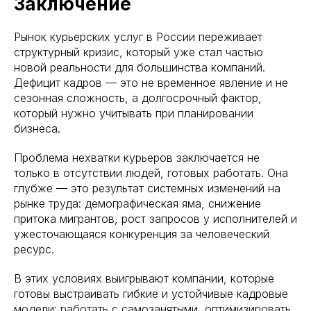
Заключение
Рынок курьерских услуг в России переживает
структурный кризис, который уже стал частью
новой реальности для большинства компаний.
Дефицит кадров — это не временное явление и не
сезонная сложность, а долгосрочный фактор,
который нужно учитывать при планировании
бизнеса.
Проблема нехватки курьеров заключается не
только в отсутствии людей, готовых работать. Она
глубже — это результат системных изменений на
рынке труда: демографическая яма, снижение
притока мигрантов, рост запросов у исполнителей и
ужесточающаяся конкуренция за человеческий
ресурс.
запуск, легко
В этих условиях выигрывают компании, которые
ровать под загрузку
готовы выстраивать гибкие и устойчивые кадровые
ость и низкая текучка
модели: работать с самозанятыми, оптимизировать