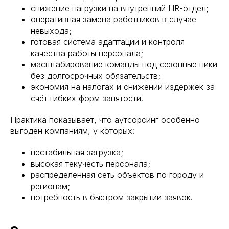
снижение нагрузки на внутренний HR-отдел;
оперативная замена работников в случае
невыхода;
готовая система адаптации и контроля
качества работы персонала;
масштабирование команды под сезонные пики
без долгосрочных обязательств;
экономия на налогах и снижении издержек за
счёт гибких форм занятости.
Практика показывает, что аутсорсинг особенно
выгоден компаниям, у которых:
запуск, легко
ровать под загрузку
нестабильная загрузка;
ость и низкая текучка
высокая текучесть персонала;
кономии на инфраструктуре
распределённая сеть объектов по городу и
регионам;
потребность в быстром закрытии заявок.