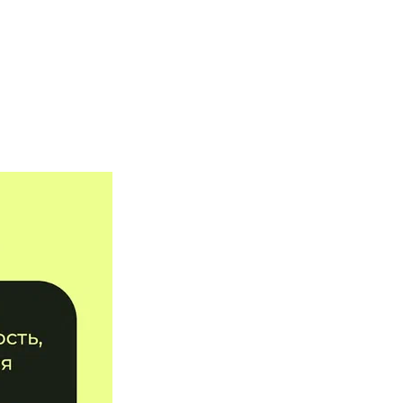
тво
й