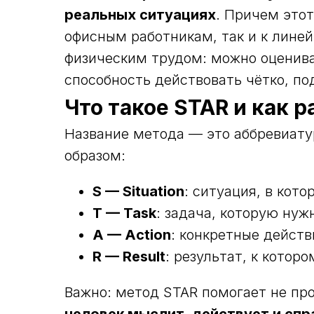
реальных ситуациях
. Причем это
офисным работникам, так и к линей
физическим трудом: можно оцениват
способность действовать чётко, по
Что такое STAR и как 
Название метода — это аббревиа
образом:
S — Situation
: ситуация, в кото
T — Task
: задача, которую нуж
A — Action
: конкретные дейст
R — Result
: результат, к которо
Важно: метод STAR помогает не пр