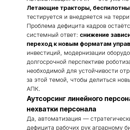
Летающие тракторы, беспилотны
тестируется и внедряется на терри
Проблема дефицита кадров остаётс
системный ответ:
снижение завис
переход к новым форматам упра
инвестиций, модернизации оборудов
долгосрочной перспективе роботиза
необходимой для устойчивости от
за этой темой, чтобы делиться но
АПК.
Аутсорсинг линейного персон
нехватки персонала
Да, автоматизация — стратегически
дефицита рабочих рук аграрному б