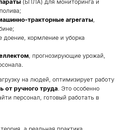
параты
(БПЛА) для мониторинга и
полива;
машинно-тракторные агрегаты
,
бине;
де доение, кормление и уборка
теллектом
, прогнозирующие урожай,
рсонала.
агрузку на людей, оптимизирует работу
ь от ручного труда
. Это особенно
айти персонал, готовый работать в
теория, а реальная практика.