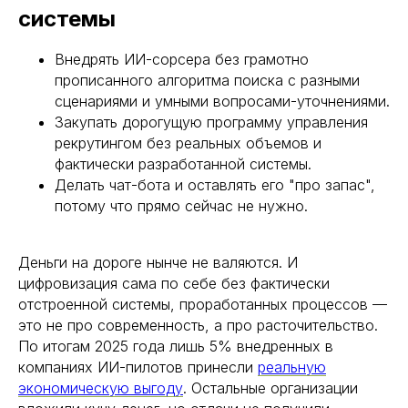
системы
Специализации
Блог
Частые вопросы
Контакты
Внедрять ИИ-сорсера без грамотно
прописанного алгоритма поиска с разными
сценариями и умными вопросами-уточнениями.
8 (499) 647-45-16
Узнать цену
Закупать дорогущую программу управления
рекрутингом без реальных объемов и
8 (901) 132-92-58
Для соискателей
фактически разработанной системы.
Делать чат-бота и оставлять его "про запас",
sale@sequoia-service.ru
потому что прямо сейчас не нужно.
115 114, г. Москва,
1-й Кожевнический переулок, дом 6, строение
Деньги на дороге нынче не валяются. И
1, этаж 1, офис 37Г
цифровизация сама по себе без фактически
отстроенной системы, проработанных процессов —
Хотите решить похожую
это не про современность, а про расточительство.
Скачать презентацию
задачу в вашей
По итогам 2025 года лишь 5% внедренных в
компаниях ИИ-пилотов принесли
реальную
компании?
экономическую выгоду
. Остальные организации
Оставьте заявку, подберем лучшее