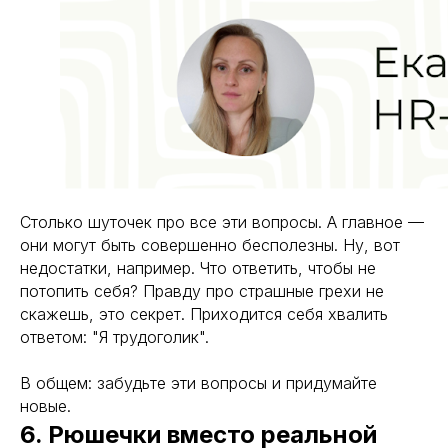
Мы пишем о главном.
Подпишитесь и держите руку
на пульсе
Всё о рынке труда, подборе кадров и
аутсорсинге персонала в нашем канале
Столько шуточек про все эти вопросы. А главное —
Подписаться
они могут быть совершенно бесполезны. Ну, вот
недостатки, например. Что ответить, чтобы не
потопить себя? Правду про страшные грехи не
скажешь, это секрет. Приходится себя хвалить
ответом: "Я трудоголик".
В общем: забудьте эти вопросы и придумайте
новые.
О нас
Кейсы
6. Рюшечки вместо реальной
Аутсорсинг
Цены