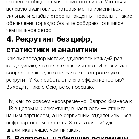
заново вообще, с нуля, с чистого листа. Учитывая
ровать под загрузку
целевую аудиторию, которая могла измениться,
ость и низкая текучка
сильные и слабые стороны, акценты, посылы... Такие
кономии на инфраструктуре
объявления гораздо больше собирают откликов,
чем пыльное ретро.
4. Рекрутинг без цифр,
статистики и аналитики
Как амбассадор метрик, удивляюсь каждый раз,
когда узнаю, что не все еще считают. И возникает
вопрос: а как те, кто не считает, контролируют
рекрутинг? Как работают с его эффективностью?
Выходит, никак. Сею, вею, посеваю...
Ну, как-то совсем несовременно. Запрос бизнеса к
HR в целом и к рекрутингу в частности — станьте
нашим партнером, а не сервисным отделением. Без
цифр партнером не стать. Хоть какая-нибудь
аналитика лучше, чем никакая.
5. Вопросы, набившие оскомину