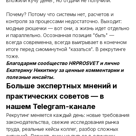
вложили кучу денег, но отдачи не получили.
решение
Почему? Потому что системы нет, расчетов и
контроля за процессами недостаточно. Выходит:
модные рюшечки — вот они, а жизнь идет отдельно
+7
и параллельно. Осознанная позиция "быть" —
всегда современна, всегда выигрывает в конечном
итоге перед сиюминутной "казаться". В рекрутинге
тоже.
Благодарим сообщество HRPROSVET и лично
ПОЛУЧИТЬ КОНСУЛЬТАЦИЮ
Екатерину Никитину за ценные комментарии и
полезные инсайты.
Больше экспертных мнений и
Согласие на
обработку персональных данных
практических советов — в
Согласие на получение рекламных материалов
нашем Telegram-канале
Рекрутинг меняется каждый день: новые требования
законодательства, свежие исследования рынка
труда, реальные кейсы коллег, разбор сложных