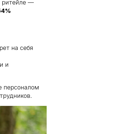
в ритейле —
54%
рет на себя
и и
е персоналом
трудников.