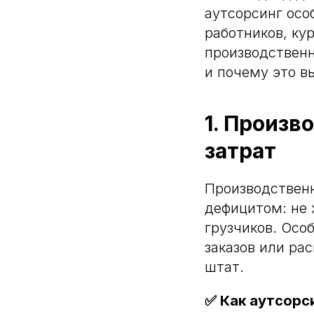
аутсорсинг осо
работников, ку
производственн
и почему это в
1. Произв
затрат
Производствен
дефицитом: не 
грузчиков. Осо
заказов или ра
штат.
✅ Как аутсорс