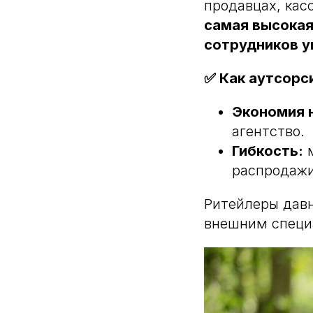
продавцах, кас
самая высокая
сотрудников у
✅ Как аутсорс
Экономия н
агентство.
Гибкость:
м
распродажи
Ритейлеры давн
внешним специа