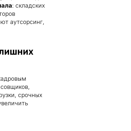
нала
: складских
торов
ют аутсорсинг,
 лишних
 кадровым
асовщиков,
рузки, срочных
увеличить