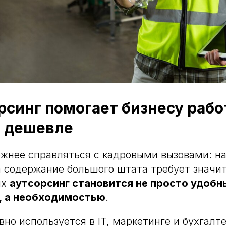
рсинг помогает бизнесу рабо
и дешевле
ожнее справляться с кадровыми вызовами: н
 а содержание большого штата требует значи
ях
аутсорсинг становится не просто удоб
, а необходимостью
.
вно используется в IT, маркетинге и бухгалте