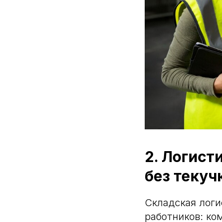
2. Логист
без текуч
Складская логи
работников: ко