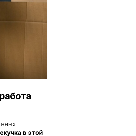
 работа
анных
екучка в этой