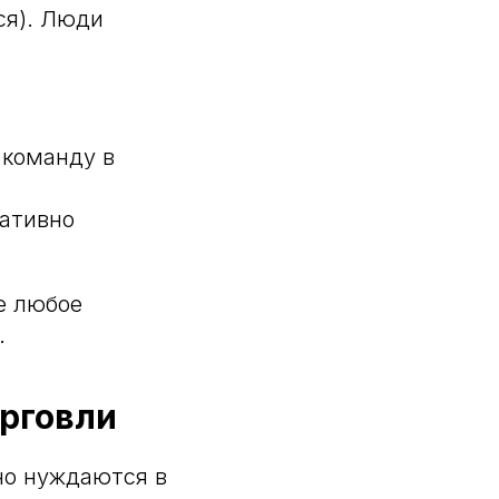
ся). Люди
 команду в
ративно
е любое
.
орговли
но нуждаются в