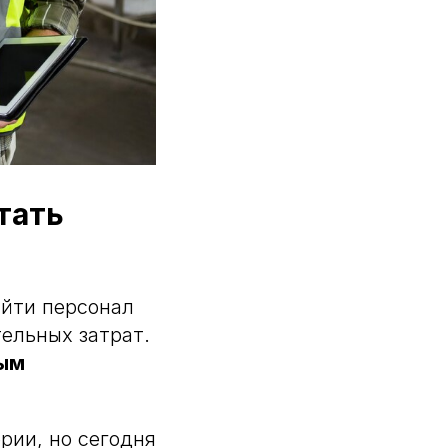
тать
айти персонал
тельных затрат.
ным
рии, но сегодня