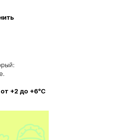
нить
орый:
е.
от +2 до +6°C