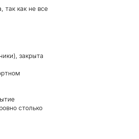
 так как не все
чики), закрыта
ортном
рытие
ровно столько