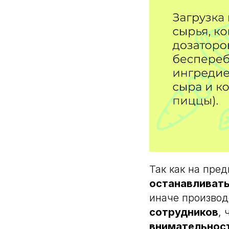
Так как на пре
останавливат
иначе производ
сотрудников
, 
внимательност