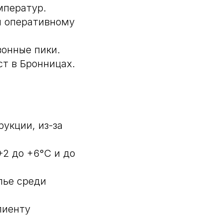
мператур.
л оперативному
зонные пики.
т в Бронницах.
укции, из-за
+2 до +6°C и до
лье среди
лиенту