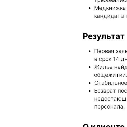
требовалис
Медкнижка с
кандидаты 
Результат
Первая заяв
в срок 14 д
Жилье найд
общежитии
Стабильное
Возврат по
недостающи
персонала,