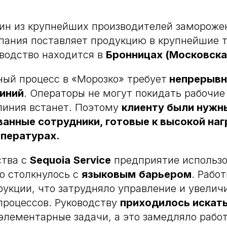
ин из крупнейших производителей замороже
пания поставляет продукцию в крупнейшие т
зводство находится в
Бронницах (Московска
ый процесс в «Морозко» требует
непрерывн
иний
. Операторы не могут покидать рабочие
линия встанет. Поэтому
клиенту были нужн
анные сотрудники, готовые к высокой наг
мпературах.
ства с
Sequoia
Service
предприятие использо
но столкнулось с
языковым
барьером
. Рабо
укции, что затрудняло управление и увелич
процессов. Руководству
приходилось искат
элементарные задачи, а это замедляло рабо