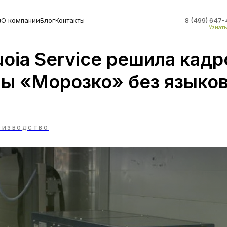
ы
О компании
Блог
Контакты
8 (499) 647-
Узнат
uoia Service решила кад
ы «Морозко» без языков
ОИЗВОДСТВО