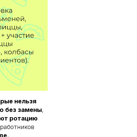
орые нельзя
о без замены
,
уют ротацию
 работников
де.