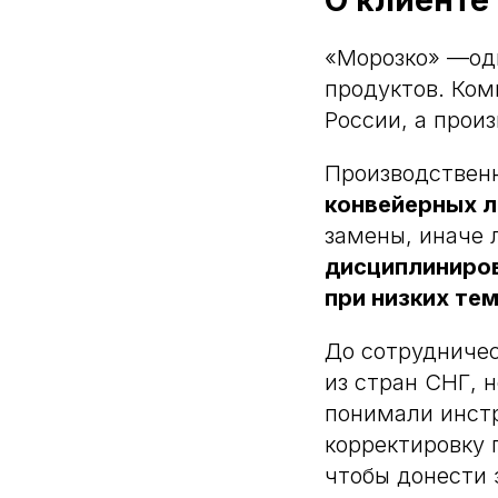
О клиенте
«Морозко» —од
продуктов. Ком
России, а прои
Производственн
конвейерных л
замены, иначе 
дисциплиниров
при низких те
До сотрудниче
из стран СНГ, 
понимали инстр
корректировку 
чтобы донести 