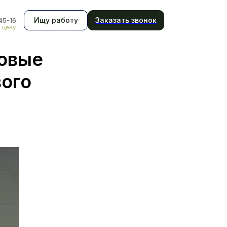
Ищу работу
Заказать звонок
45-16
ь цену
ровые
ого