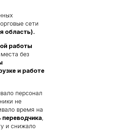
нных
орговые сети
я область).
ой работы
 места без
ы
рузке и работе
вало персонал
тники не
ивало время на
ь переводчика
,
ту и снижало