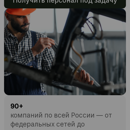
90+
компаний по всей России — от
федеральных сетей до
локального бизнеса
16 000
исполнителей в базе
500+
закрываем заявок ежедневно
6 +
лет опыта бригадиров и
менеджеров проектов