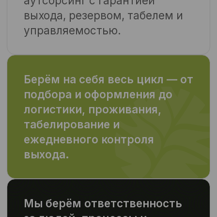
Чёткий документооборот. Всё по
ЭДО, в срок, без доработок. HR и
бухгалтерия не тратят ресурс на
рутину.
Ответственность за
результат
Мы — не просто подрядчик, мы -
системный партнер, который
умеет оптимизировать расходы
без потери качества — это наш
профиль и основная компетенция.
И главное — вы не контролируете
нас. Мы контролируем процесс за
вас.
Получить команду под задачу