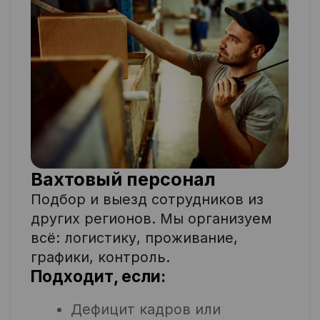
масштабируется под сезон.
Когда применяем:
Нужно запуститься быстро,
но местных людей не хватает
Есть часть обученных
сотрудников, нужно усилить
Задача нестандартная,
требует адаптации и
гибкости
Кому особенно подойдёт:
Маркетплейсам и
фулфилмент-центрам
Логистике с пиковыми
волнами
Производствам с графиком
24/7
Плюсы:
Гибкость и скорость под
любые объёмы
Страхуем возможные риски
Масштабируемость без