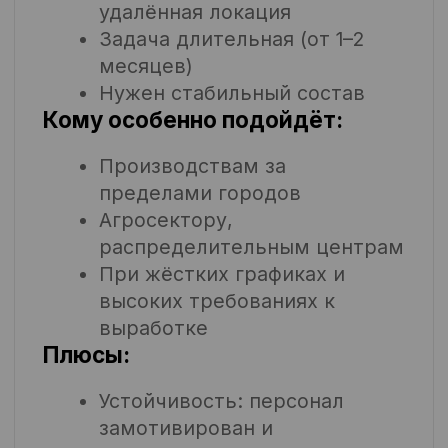
сбоев
Подробнее
Получить решение
Sequoia Service
(Секвойя сервис):
сильная команда
для сильного
бизнеса