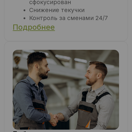
Работаем с 2010 года.
Обслуживаем производства,
склады, агро- и ритейл-
объекты по всей России.
Специализируемся на
аутсорсинге линейного
персонала: грузчиков,
упаковщиков,
комплектовщиков,
разнорабочих и др.
Работаем
в Екатеринбурге,
Свердловской области, ЦФО и
по всей стране
Подбираем формат под
задачу: местный, вахта,
гибрид.