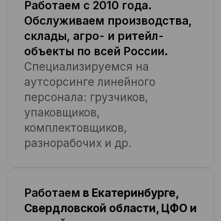
Стандарты и контроль
Специализируемся на
аутсорсинге линейного
персонала: грузчиков,
упаковщиков, комплектовщиков,
разнорабочих и др.
ОТПРАВИТЬ
Согласие на
обработку персональных данных
Согласие на получение рекламных материалов
Быстрый запуск
Местный персонал — до 5 дней.
Вахта — до 14. Есть резерв,
готовность, логистика. Команды
готовы к выходу — даже в сезон
и на удалённых объектах.
Фиксированная ставка
Один договор. Всё внутри:
зарплаты, налоги, проживание,