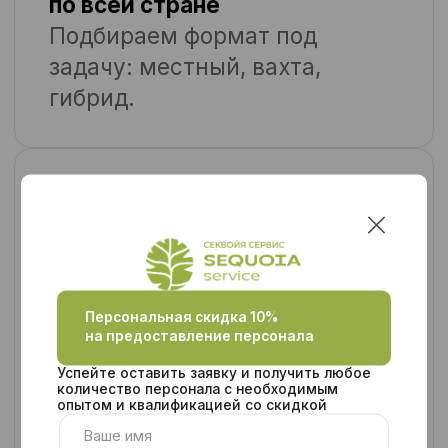
СИЗ, отчёты.
Юридическая чистота.
Прозрачно. Без рисков
Официальное оформление, все
документы в порядке, медкнижки
— вы не перепроверяете, не
оформляете, не дорабатываете.
Готовность к смене
Инструктаж, обучение, контроль
выхода и выработки. Вы
получаете готовую к работе
команду, а не «отклики».