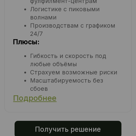
доплат.
Это не просто «подбор». Это
аутсорсинг с гарантией
выхода, резервом, табелем и
управляемостью.
Берём на себя весь цикл — от
подбора и оформления до
логистики, проживания,
табелирование и
ежедневного контроля
выхода.
Мы берём ответственность
за людей, процессы и
результат — вы
фокусируетесь на бизнесе.