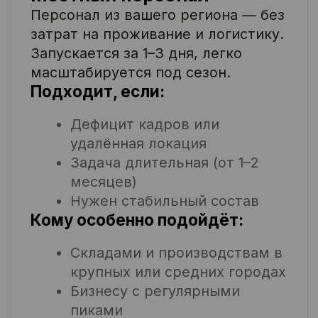
Вахтовый персонал
Подбор и выезд сотрудников из
других регионов. Мы организуем
всё: логистику, проживание,
графики, контроль.
Подходит, если:
Дефицит кадров или
удалённая локация
Задача длительная (от 1–2
месяцев)
Нужен стабильный состав
Кому особенно подойдёт:
Производствам за
пределами городов
Агросектору,
распределительным центрам
При жёстких графиках и
высоких требованиях к
выработке
Плюсы: