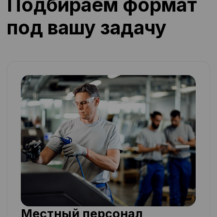
Для базовых операций:
комплектовка, фасовка,
упаковка
Плюсы:
Быстрый запуск, легко
масштабировать под
загрузку
Стабильность и низкая
текучка
До 30% экономии на
инфраструктуре
Подробнее