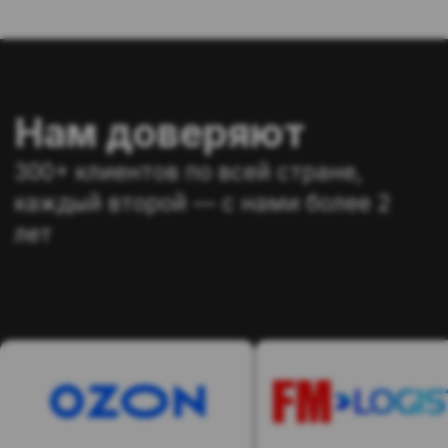
Аренда персонала в
Екатеринбурге
Аутсорсинг персонала – это
передача функций по подбору,
управлению и обеспечению
персонала сторонней
специализированной компании
(аутсорсеру). Вместо того, чтобы
самостоятельно заниматься
наймом, оформлением, расчетом
заработной платы, контролем и
другими HR-процессами,
компания-заказчик делегирует эти
задачи аутсорсеру. При этом
сотрудники, выполняющие работу,
официально трудоустроены в
компании-аутсорсере, но