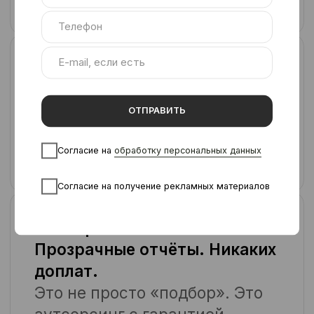
Высокий уровень управления
Менеджеры и бригадиры на
месте решают задачи до того, как
они становятся проблемами. У
вас не висит контроль на ручном
управлении.
Формат под вашу задачу
Местный персонал, вахтовики,
мобильные бригады, гибрид —
формируем решение под регион,
сезон и план.
Упрощённая отчётность