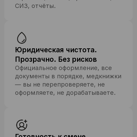
скрытых расходов
Снижение нагрузки на HR и
бухгалтерию
Возможность
масштабироваться без хаоса
Один договор — полный
контроль без
микроменеджмента
Нам доверяют
300+ клиентов по всей стране,
каждый второй — с нами более 2
лет