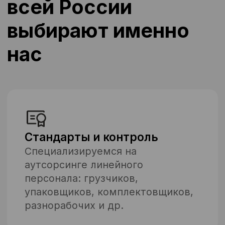
кономии на инфраструктуре
Для HR-директора / HR-
Для директо
менеджера
производств
Меньше текучки — больше
операционн
фокуса на команду
менеджера
Мы берём на себя весь объём
Нужное коли
рутинной кадровой работы: от
точно в срок
найма до табеля. Вам не нужно
Мы запускаем п
проводить собеседования,
без задержек. Е
оформлять, контролировать
готовность уси
явку. Вы работаете с
Бригадиры и м
результатом — стабильной,
месте, чтобы в
обученной командой.
от ключевых за
Что вы получаете
Сокращение нагрузки до 20%
Что вы получ