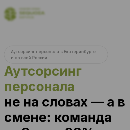
Аутсорсинг персонала в Екатеринбурге
и по всей России
Аутсорсинг
персонала
не на словах — а в
смене: команда
за 3 дня, 98%
явка, замена за
24 часа
Sequoia Service(Секвойя сервис) —