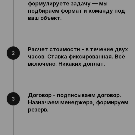
формулируете задачу — мы
О нас
Кейсы
подбираем формат и команду под
Аутсорсинг
Цены
ваш объект.
Специализации
Блог
Частые вопросы
Контакты
Расчет стоимости - в течение двух
8 (499) 647-45-16
Узнать цену
часов. Ставка фиксированная. Всё
8 (901) 132-92-58
включено. Никаких доплат.
Для соискателей
sale@sequoia-service.ru
Договор - подписываем договор.
115 114, г. Москва,
1-й Кожевнический переулок, дом 6, строение
Назначаем менеджера, формируем
1, этаж 1, офис 37Г
резерв.
Скачать презентацию