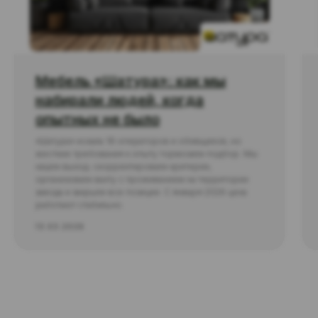
Мебель «Шатура»: как мы
набирали людей, когда
опытных не было
«Шатура» искала 18 операторов и обивщиков, но
жесткие требования к опыту тормозили подбор. Мы
нашли выход: скорректировали критерии,
организовали вахту с проживанием на территории
завода и закрыли все позиции. С января 2026 цеха
работают стабильно.
13.03.2026