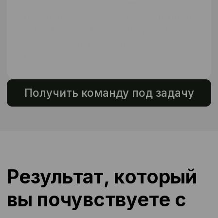
Цены на аутсорсинг
операторов
конвейерной линии
На стоимость услуг аутсорсинга
операторов конвейерной линии
влияет несколько факторов:
Количество необходимых
операторов
конвейерной линии
Сложность выполняемых
задач
Местоположение объекта