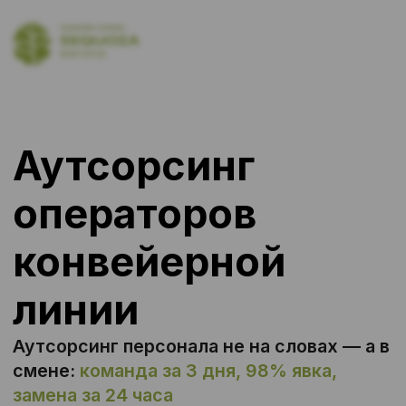
Аутсорсинг
операторов
конвейерной
линии
Аутсорсинг персонала не на словах — а в
смене:
команда за 3 дня, 98% явка,
замена за 24 часа
Оператор конвейерной линии
осуществляет деятельность по
последовательной обработке/сборке/
фасовке продукции посредством
перемещения изделия от одного
работника к другому.