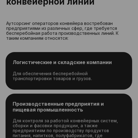
конвейерной
линии
Производственные предприятия и
Аутсорсинг операторов конвейера востребован
пищевая промышленность
предприятиями из различных сфер, где требуется
бесперебойная работа производственных линий. К
Для контроля за работой конвейерных систем,
таким компаниям относятся:
сборки и фасовки продукции, а также
предприятиям по производству продуктов
питания, напитков, полуфабрикатов, где
требуется контроль за равномерной подачей
сырья и упаковкой готовой продукции.
Сельскохозяйственные
предприятия
Для переработки и упаковки сельхозпродукции.
Автомобильная промышленность
Преимущества
Для управления цепными конвейерными
линиями, которые широко используются в
аутсорсинга
автопроме.