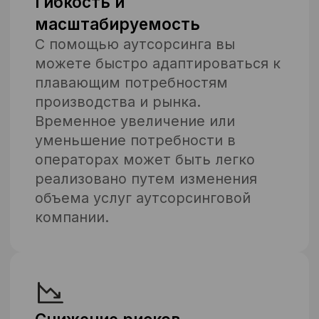
нас
Стандарты и контроль
Специализируемся на
аутсорсинге линейного
персонала: грузчиков,
упаковщиков, комплектовщиков,
разнорабочих и др.
Быстрый запуск
Местный персонал — до 5 дней.
Вахта — до 14. Есть резерв,
готовность, логистика. Команды
готовы к выходу — даже в сезон
и на удалённых объектах.