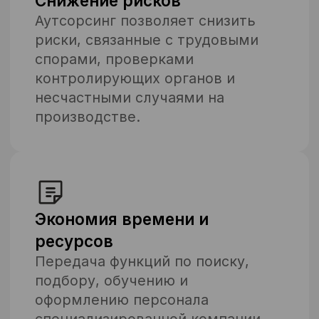
Фиксированная ставка
Один договор. Всё внутри:
зарплаты, налоги, проживание,
СИЗ, отчёты.
Юридическая чистота.
Прозрачно. Без рисков
Официальное оформление, все
документы в порядке, медкнижки
— вы не перепроверяете, не
оформляете, не дорабатываете.
Готовность к смене