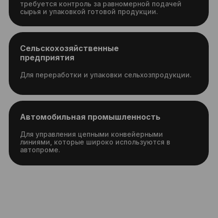
операторов
конвейера
:
простота, экономия,
контроль
Снижение затрат на персонал
Аутсорсинг позволяет избежать
расходов на заработную плату,
налоги, страховые взносы,
отпускные и больничные листы.
Вы оплачиваете только
отработанные часы.
Доступ к
квалифицированным кадрам