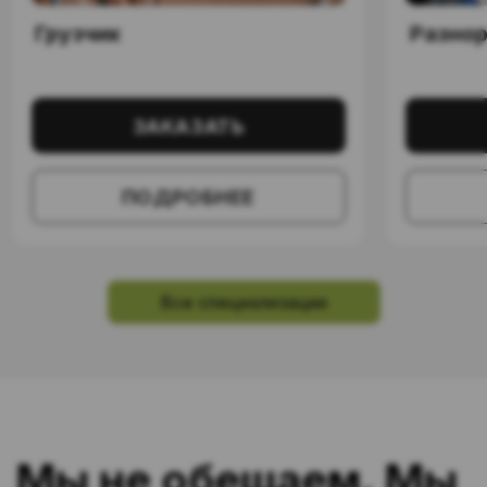
Аутсорсинг
операторов
конвейера в
Москве
и по всей России
Все специализации