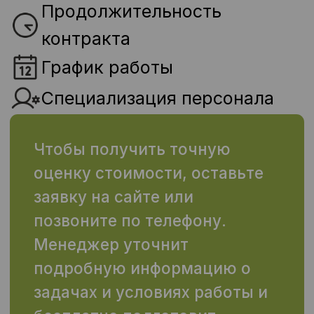
Москва
Владимир
Санкт-Петербург
Ярославль
Нижний Новгород
Ульяновск
Ростов-на-Дону
Воронеж
Новосибирск
Иваново
Екатеринбург
Киров
Владивосток
Ростов
Челябинск
Самара
Красноярск
Казань
Краснодар
Курск
Белгород
Пенза
Мурманск
Пермь
Рязань
Сочи
Саратов
Омск
Тюмень
Уфа