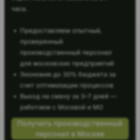
для московских предприятий
Экономия до 30% бюджета за
счет оптимизации процессов
Выход на смену за 3–7 дней —
работаем с Москвой и МО
Получить производственный
персонал в Москве