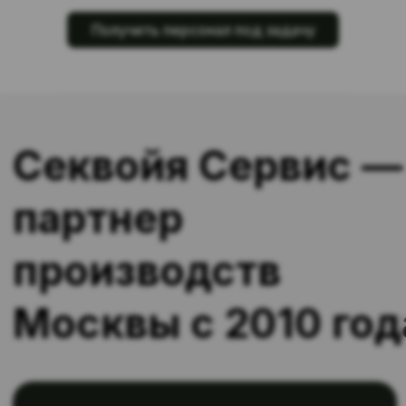
Каждый второй клиент работает с
нами более 2 лет
Получить персонал под задачу
Лицензия ЧАЗ — официальная работа
по законодательству РФ
Подбор персонала даже с редкими
специализациями
Закрываем массовый подбор
персонала на производство в Москве
— от 5 до 500+ человек
Начать сотрудничество