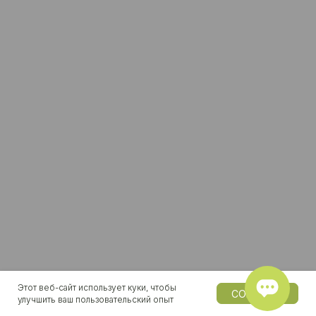
срывах.
персонал 
базы и па
инструкта
Выводим б
бригадир 
смены.
Запуск
2
Стать клиентом
Этот веб-сайт использует куки, чтобы
СОГЛАСЕН
улучшить ваш пользовательский опыт