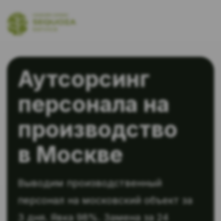
Аутсорсинг
персонала на
производство
в Москве
Выводим производственный
персонал на московский объект за
3 дня. Явка 98%. Замена за 24
часа.
Предоставляем опытный,
проверенный
производственный персонал