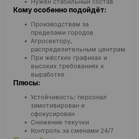
Запустить проект с Sequoia
Подробнее о нас
Почему компании по
всей России
выбирают именно
нас