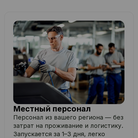
Sequoia Service:
сильная команда
для сильного
бизнеса
Работаем с 2010 года.
Обслуживаем производства,
склады, агро- и ритейл-
объекты по всей России.
Специализируемся на
аутсорсинге линейного
персонала: грузчиков,
упаковщиков,
комплектовщиков,
разнорабочих и др.