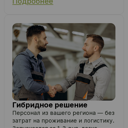
Стандарты и контроль
Специализируемся на
аутсорсинге линейного
персонала: грузчиков,
упаковщиков, комплектовщиков,
разнорабочих и др.
Быстрый запуск
Местный персонал — до 5 дней.
Вахта — до 14. Есть резерв,
готовность, логистика. Команды
готовы к выходу — даже в сезон
и на удалённых объектах.
Фиксированная ставка