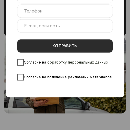
До 30% экономии на
инфраструктуре
Подробнее
Вахтовый персонал
Подбор и выезд сотрудников из
других регионов. Мы организуем
всё: логистику, проживание,
графики, контроль.
Подходит, если:
Дефицит кадров или