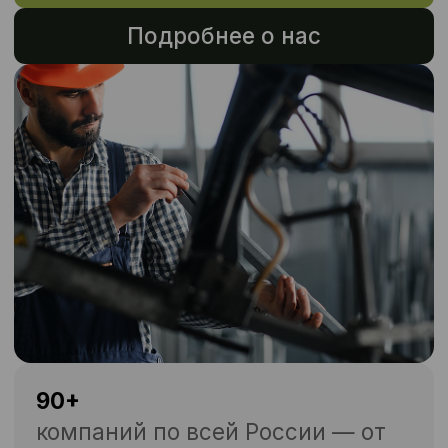
90+
компаний по всей России — от
федеральных сетей до
локального бизнеса
16 000
исполнителей в базе
500+
закрываем заявок ежедневно
6 +
лет опыта бригадиров и
менеджеров проектов