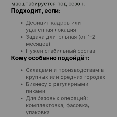
Работаем в Москве, МО, ЦФО
и по всей стране.
Подбираем формат под
задачу: местный, вахта,
гибрид.
Закрываем массовые задачи:
Разгрузочно-погрузочные
работы
Комплектация и сортировка
продукции
Стикеровка, маркировка,
упаковка
Обработка продукции и
другие операции на потоке