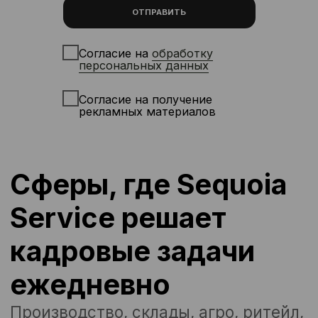
Склад
от 520 руб./час
Водитель
высотного
от 280 руб./час
штабелера
от 280 руб./час
Грузчик
от 350 руб./час
Упаковщик