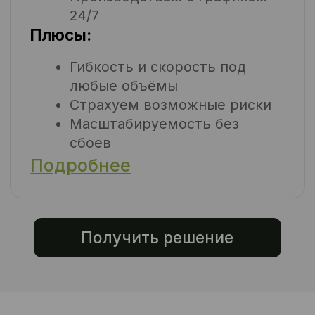
Высокий уровень управления
Менеджеры и бригадиры на
месте решают задачи до того, как
они становятся проблемами. У
вас не висит контроль на ручном
управлении.
Формат под вашу задачу
Местный персонал, вахтовики,
мобильные бригады, гибрид —
формируем решение под регион,
сезон и план.