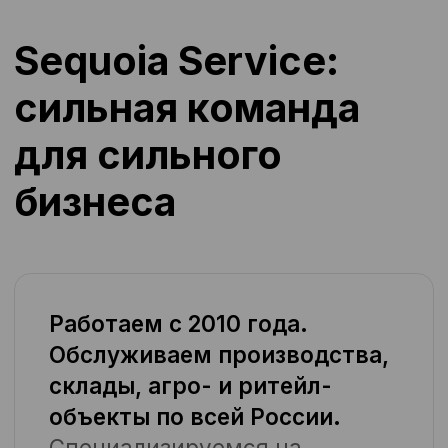
Упрощённая отчётность
Чёткий документооборот. Всё по
ЭДО, в срок, без доработок. HR и
бухгалтерия не тратят ресурс на
рутину.
Ответственность за
результат
Мы — не просто подрядчик, мы -
системный партнер, который
умеет оптимизировать расходы
без потери качества — это наш
профиль и основная компетенция.
И главное — вы не контролируете
нас. Мы контролируем процесс за
вас.
Получить команду под задачу