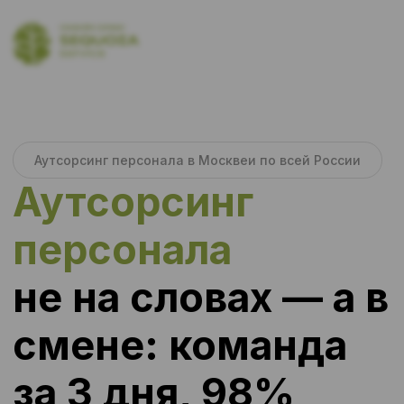
Аутсорсинг персонала в Москве
и по всей России
Аутсорсинг
персонала
не на словах — а в
смене: команда
за 3 дня, 98%
явка, замена за
24 часа
Sequoia Service — системный
партнер по аутсорсингу линейного