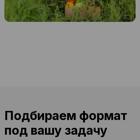
Кому особенно подойдёт:
Маркетплейсам и
фулфилмент-центрам
Логистике с пиковыми
волнами
Производствам с графиком
24/7
Плюсы:
Гибкость и скорость под
любые объёмы
Страхуем возможные риски
Масштабируемость без
сбоев
Подробнее
Получить решение