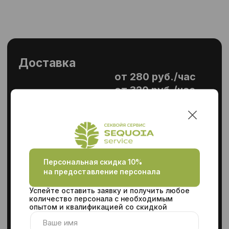
масштабируется под сезон.
Подходит, если:
Дефицит кадров или
удалённая локация
Задача длительная (от 1–2
месяцев)
Нужен стабильный состав
Кому особенно подойдёт:
Складами и производствам в
крупных или средних городах
Бизнесу с регулярными
пиками
Для базовых операций:
комплектовка, фасовка,
упаковка
Плюсы:
Быстрый запуск, легко
масштабировать под
загрузку
Стабильность и низкая
текучка