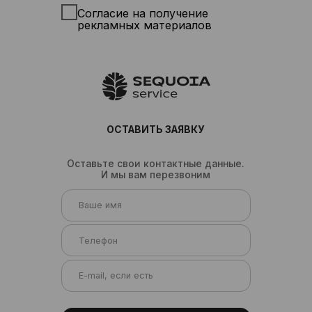
ОТПРАВИТЬ
Производство
Согласие на
обработку
персональных данных
от 280 руб./час
Грузчик
от 280 руб./час
Разнорабочий
от 280 руб./час
Согласие на получение
Фасовщик
рекламных материалов
от 280 руб./час
Маркировщик
от 280 руб./час
Упаковщик
от 280 руб./час
Стикеровщик
от 350 руб./час
Комплектовщик
от 350 руб./час
Кладовщик
от 450 руб./час
Оператор
конвейерной
линии
Заказать
Подробнее