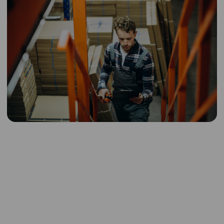
Сельское хозяйство
от 320 руб./час
от 300 руб./час
Рабочий в теплицу
от 280 руб./час
Рабочий на
от 320 руб./час
переборку урожая
от 320 руб./час
Упаковщик урожая
от 320 руб./час
Рабочий
птицефабрики
Рабочий на ферму
Рабочий на
свинокомплекс