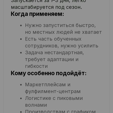
Один договор. Всё внутри:
зарплаты, налоги, проживание,
СИЗ, отчёты.
Юридическая чистота.
Прозрачно. Без рисков
Официальное оформление, все
документы в порядке, медкнижки
— вы не перепроверяете, не
оформляете, не дорабатываете.
Готовность к смене
Инструктаж, обучение, контроль
выхода и выработки. Вы
получаете готовую к работе
команду, а не «отклики».