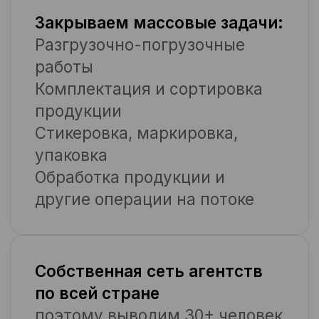
ость и низкая текучка
кономии на инфраструктуре
Для HR-директора / HR-
Для директо
менеджера
производств
Меньше текучки — больше
операционн
фокуса на команду
менеджера
Мы берём на себя весь объём
Нужное коли
рутинной кадровой работы: от
точно в срок
найма до табеля. Вам не нужно
Мы запускаем п
проводить собеседования,
без задержек. Е
оформлять, контролировать
готовность уси
явку. Вы работаете с
Бригадиры и м
результатом — стабильной,
месте, чтобы в
обученной командой.
от ключевых за
Что вы получаете