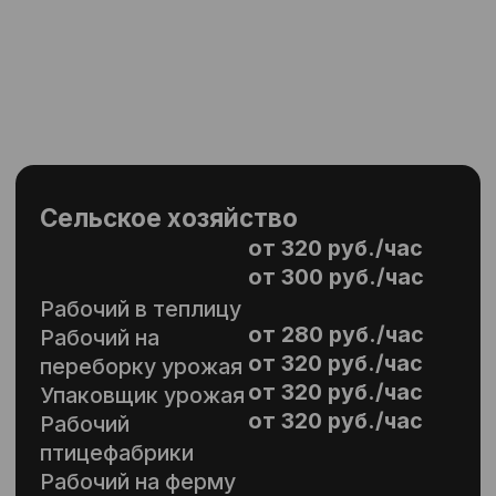
удалённая локация
Задача длительная (от 1–2
месяцев)
Нужен стабильный состав
Кому особенно подойдёт:
Производствам за
пределами городов
Агросектору,
распределительным центрам
При жёстких графиках и
высоких требованиях к
выработке
Плюсы:
Устойчивость: персонал
замотивирован и
сфокусирован
Снижение текучки
Контроль за сменами 24/7
Подробнее