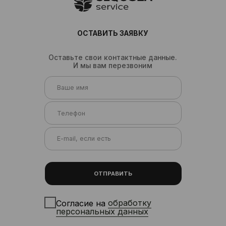
ОТПРАВИТЬ
Согласие на
обработку
персональных данных
Согласие на получение
рекламных материалов
Сферы, где Sequoia
Service решает
кадровые задачи
ОСТАВИТЬ ЗАЯВКУ
ежедневно
Оставьте свои контактные данные.
Производство, склады, агро, ритейл,
И мы вам перезвоним
доставка — мы знаем специфику
каждой отрасли. Формируем
команду с учётом региона, нагрузки
и формата работ.